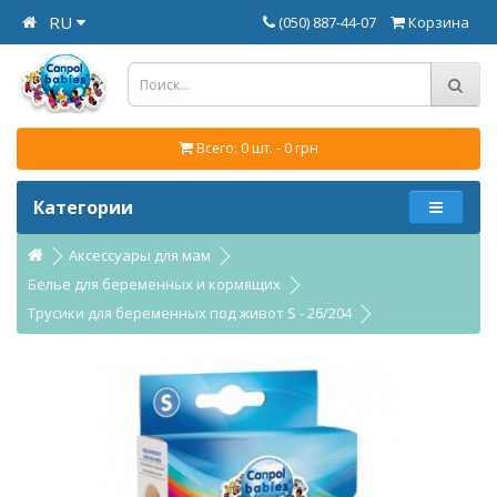
RU
(050) 887-44-07
Корзина
Всего: 0 шт. - 0 грн
Категории
Аксессуары для мам
Белье для беременных и кормящих
Трусики для беременных под живот S - 26/204