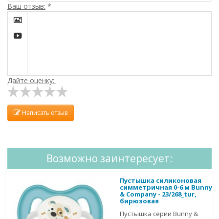
Ваш отзыв:
*


Дайте оценку:
Написать отзыв
Возможно заинтересует:
Пустышка силиконовая
симметричная 0-6 м Bunny
& Company - 23/268_tur,
бирюзовая
Пустышка серии Bunny &