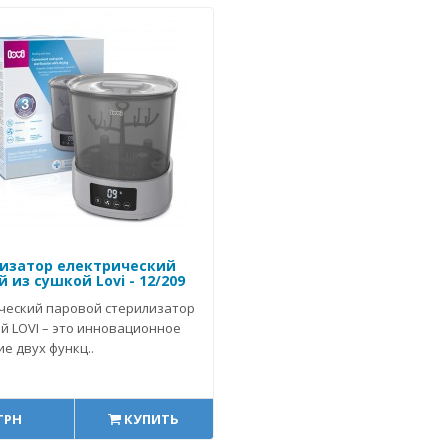
изатор електрический
 из сушкой Lovi - 12/209
ческий паровой стерилизатор
й LOVI – это инновационное
е двух функц..
 ГРН
КУПИТЬ