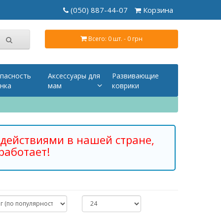
(050) 887-44-07
Корзина
Всего: 0 шт. - 0 грн
пасность
Аксессуары для
Развивающие
нка
мам
коврики
действиями в нашей стране,
работает!