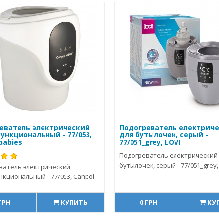
еватель электрический
Подогреватель електрич
ункциональный - 77/053,
для бутылочек, серый -
babies
77/051_grey, LOVI
Подогреватель електрический
бутылочек, серый - 77/051_grey, 
ватель электрический
кциональный - 77/053, Canpol
 ГРН
КУПИТЬ
0 ГРН
КУ