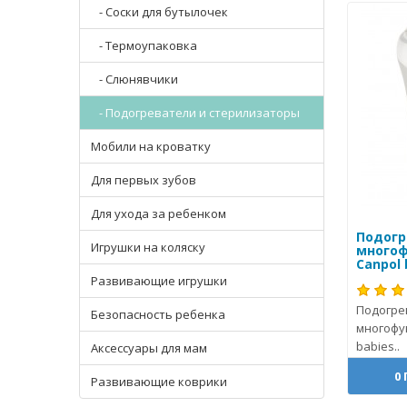
- Соски для бутылочек
- Термоупаковка
- Слюнявчики
- Подогреватели и стерилизаторы
Мобили на кроватку
Для первых зубов
Для ухода за ребенком
Подогр
Игрушки на коляску
многоф
Canpol 
Развивающие игрушки
Подогре
Безопасность ребенка
многофун
babies..
Аксессуары для мам
0
Развивающие коврики