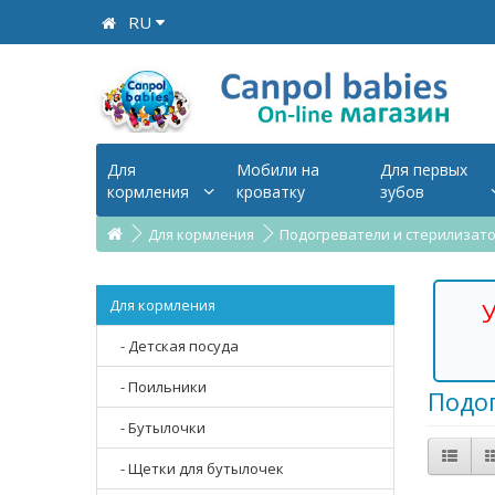
RU
Для
Мобили на
Для первых
кормления
кроватку
зубов
Для кормления
Подогреватели и стерилизат
Для кормления
У
- Детская посуда
- Поильники
Подо
- Бутылочки
- Щетки для бутылочек