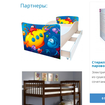
Партнеры:
Стерил
паровой
Электри
из сушко
сочетани
0