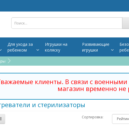
Для ухода за
Игрушки на
Развивающие
Безо
ребенком
коляску
игрушки
ребе
оры
важаемые клиенты. В связи с военными 
магазин временно не 
греватели и стерилизаторы
Сортировка: