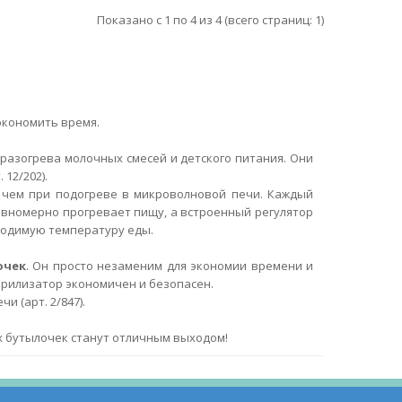
Показано с 1 по 4 из 4 (всего страниц: 1)
экономить время.
разогрева молочных смесей и детского питания. Они
12/202).
, чем при подогреве в микроволновой печи. Каждый
авномерно прогревает пищу, а встроенный регулятор
ходимую температуру еды.
очек
. Он просто незаменим для экономии времени и
ерилизатор экономичен и безопасен.
 (арт. 2/847).
х бутылочек станут отличным выходом!