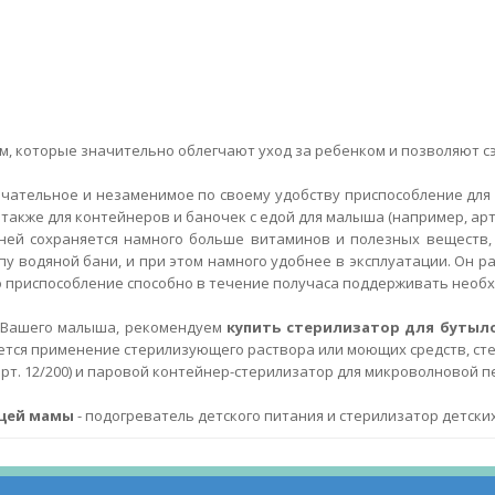
ем, которые значительно облегчают уход за ребенком и позволяют с
ечательное и незаменимое по своему удобству приспособление для 
акже для контейнеров и баночек с едой для малыша (например, арт. 
 ней сохраняется намного больше витаминов и полезных веществ
у водяной бани, и при этом намного удобнее в эксплуатации. Он р
то приспособление способно в течение получаса поддерживать необ
к Вашего малыша, рекомендуем
купить стерилизатор для бутыл
уется применение стерилизующего раствора или моющих средств, ст
т. 12/200) и паровой контейнер-стерилизатор для микроволновой печи
щей мамы
- подогреватель детского питания и стерилизатор детски