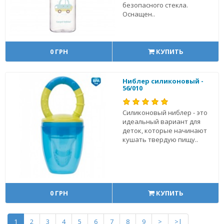
безопасного стекла.
Оснащен..
0 ГРН
КУПИТЬ
Ниблер силиконовый -
56/010
Силиконовый ниблер - это
идеальный вариант для
деток, которые начинают
кушать твердую пищу..
0 ГРН
КУПИТЬ
1
2
3
4
5
6
7
8
9
>
>|