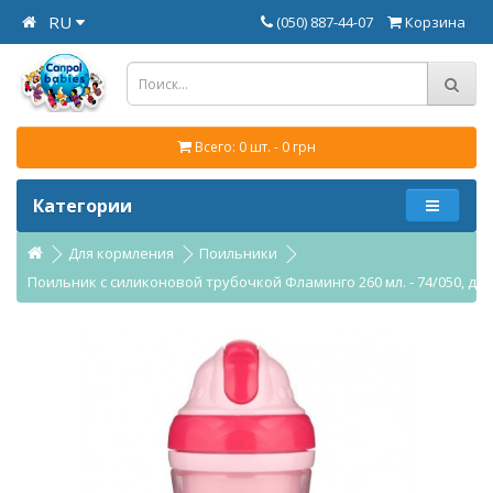
RU
(050) 887-44-07
Корзина
Всего: 0 шт. - 0 грн
Категории
Для кормления
Поильники
Поильник с силиконовой трубочкой Фламинго 260 мл. - 74/050, дв