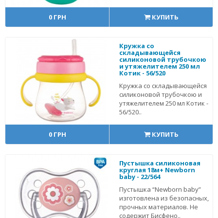
0 ГРН
КУПИТЬ
Кружка со
складывающейся
силиконовой трубочкою
и утяжелителем 250 мл
Котик - 56/520
Кружка со складывающейся
силиконовой трубочкою и
утяжелителем 250 мл Котик -
56/520..
0 ГРН
КУПИТЬ
Пустышка силиконовая
круглая 18м+ Newborn
baby - 22/564
Пустышка “Newborn baby”
изготовлена из безопасных,
прочных материалов. Не
содержит Бисфено..