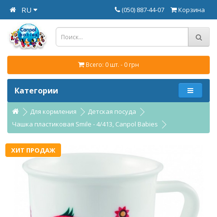
RU
(050) 887-44-07
Корзина
Всего: 0 шт. - 0 грн
Категории
Для кормления
Детская посуда
Чашка пластиковая Smile - 4/413, Canpol Babies
ХИТ ПРОДАЖ