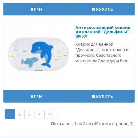
0 ГРН
КУПИТЬ
Антискользящий коврик
для ванной “Дельфины” -
80/001
Коврик для ванной
“Дельфины” - изготовлен из
прочного, безопасного
материала.Благодаря бол..
0 ГРН
КУПИТЬ
1
2
3
>
>|
Показано с 1 по 24 из 49 (всего страниц: 3)