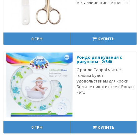
металлические лезвия с з..
0 ГРН
КУПИТЬ
Рондо для купания с
рисунком - 2/540
С рондо Сanpol мытье
головы будет
удовольствием для крохи.
Больше никаких слез! Рондо
- эт..
0 ГРН
КУПИТЬ