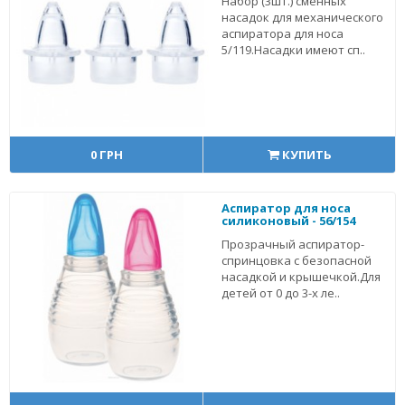
Набор (3шт.) сменных
насадок для механического
аспиратора для носа
5/119.Насадки имеют сп..
0 ГРН
КУПИТЬ
Аспиратор для носа
силиконовый - 56/154
Прозрачный аспиратор-
спринцовка с безопасной
насадкой и крышечкой.Для
детей от 0 до 3-х ле..