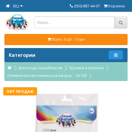
RU
(050) 887-44-07
Корзина
Всего: 0 шт. - 0 грн
Категории
Для ухода за ребенком
Трусики и клеенки
Гигиеническая клеенка на матрас - 10/100
ХИТ ПРОДАЖ