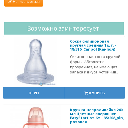
Написать отзыв
Возможно заинтересует:
Соска силиконовая
круглая средняя 1 шт. -
18/316, Canpol (Канпол)
Силиконовая соска круглой
формы. Абсолютно
прозрачная, не имеющая
запаха и вкуса, устойчив..
0 ГРН
КУПИТЬ
Кружка-непроливайка 240
мл Цветные зверюшки
EasyStart от 6м - 35/208_pin,
розовая