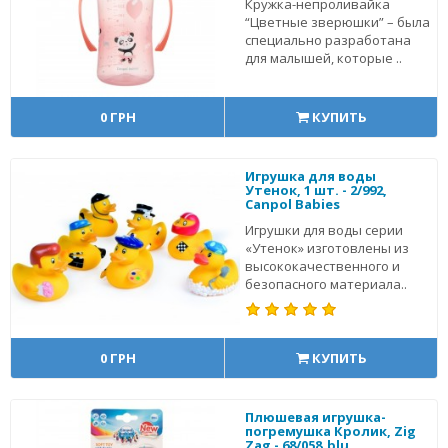
Кружка-непроливайка
“Цветные зверюшки” – была
специально разработана
для малышей, которые ..
0 ГРН
КУПИТЬ
Игрушка для воды
Утенок, 1 шт. - 2/992,
Canpol Babies
Игрушки для воды серии
«Утенок» изготовлены из
высококачественного и
безопасного материала..
0 ГРН
КУПИТЬ
Плюшевая игрушка-
погремушка Кролик, Zig
Zag - 68/058_blu