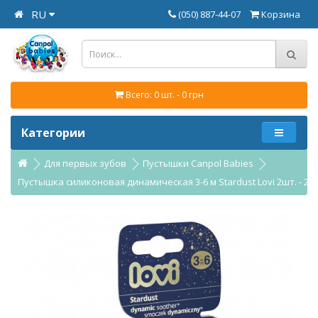
RU
(050) 887-44-07
Корзина
Всего: 0 шт. - 0 грн
Категории
Для первых зубов
Пустышки Canpol Babies
Пустышка силиконовая динамическая 3-6 м Stardust Lovi 2шт. - 22