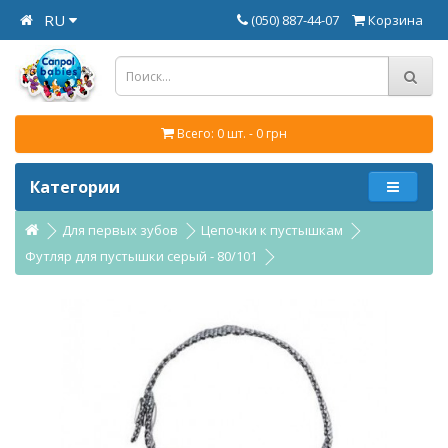
RU
(050) 887-44-07
Корзина
Всего: 0 шт. - 0 грн
Категории
Для первых зубов
Цепочки к пустышкам
Футляр для пустышки серый - 80/101