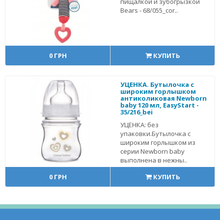
пищалкой и зубогрызкой
Bears - 68/055_cor..
0 ГРН
КУПИТЬ
УЦЕНКА. Бутылочка с
широким горлышком
антиколиковая Newborn
baby 120 мл, EasyStart -
35/216_bei
УЦЕНКА: без
упаковки.Бутылочка с
широким горлышком из
серии Newborn baby
выполнена в нежны..
0 ГРН
КУПИТЬ