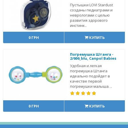
Пустышки LOVI Stardust
созданы педиатрами и
неврологами с целью
развития здорового
инстинк..
0 ГРН
КУПИТЬ
Погремушка Штанга -
2/606_blu, Canpol Babies
Удобная и легкая
погремушка Штанга
идеально подойдет в
качестве первой
погремушки малыша. ..
0 ГРН
КУПИТЬ