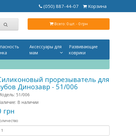
(050) 887-44-07
Корзина
Всего: 0 шт. - 0 грн
пасность
Аксессуары для
Развивающие
нка
мам
коврики
Силиконовый прорезыватель для
зубов Динозавр - 51/006
одель: 51/006
аличие: В наличии
0 грн
оличество