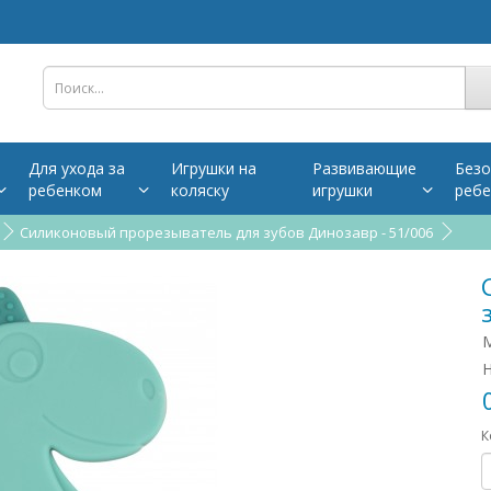
Для ухода за
Игрушки на
Развивающие
Безо
ребенком
коляску
игрушки
ребе
Силиконовый прорезыватель для зубов Динозавр - 51/006
М
Н
К