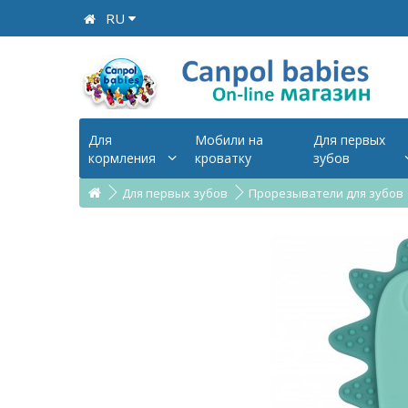
RU
Для
Мобили на
Для первых
кормления
кроватку
зубов
Для первых зубов
Прорезыватели для зубов