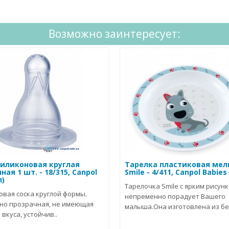
Возможно заинтересует:
силиконовая круглая
Тарелка пластиковая мел
ая 1 шт. - 18/315, Canpol
Smile - 4/411, Canpol Babies
л)
Тарелочка Smile с ярким рисун
овая соска круглой формы.
непременно порадует Вашего
но прозрачная, не имеющая
малыша.Она изготовлена из без
 вкуса, устойчив..