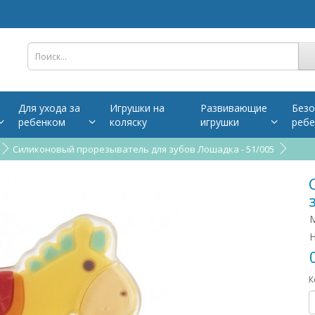
Для ухода за
Игрушки на
Развивающие
Безо
ребенком
коляску
игрушки
ребе
Силиконовый прорезыватель для зубов Лошадка - 51/005
М
Н
К