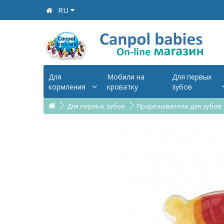
RU
Для
Мобили на
Для первых
кормления
кроватку
зубов
Для первых зубов
Прорезыватели для зубов