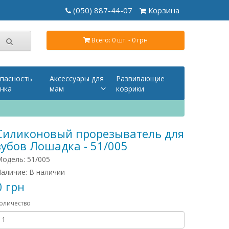
(050) 887-44-07
Корзина
Всего: 0 шт. - 0 грн
пасность
Аксессуары для
Развивающие
нка
мам
коврики
Силиконовый прорезыватель для
зубов Лошадка - 51/005
одель: 51/005
аличие: В наличии
0 грн
оличество