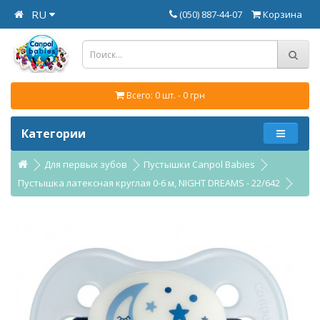
RU
(050) 887-44-07
Корзина
Всего: 0 шт. - 0 грн
Категории
Для первых зубов
Пустышки Canpol Babies
Пустышка латексная круглая 0-6 м, NIGHT DREAMS - 22/642