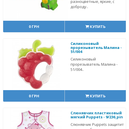
разноцветные, яркие, с
доброду..
0 ГРН
КУПИТЬ
Силиконовый
прорезыватель Малина -
51/004
Силиконовый
прорезыватель Малина -
51/004..
0 ГРН
КУПИТЬ
Слюнявчик пластиковый
мягкий Puppets - 9/236_pin
Слюнявчик Puppets защитит