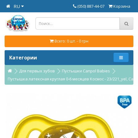
RU
(050) 887-44-07
Корзина
Всего: 0 шт. - 0 грн
Категории
Для первых зубов
Пустышки Canpol Babies
Пустышка латексная круглая 0-6 месяцев Космос - 23/221_yel, Canp