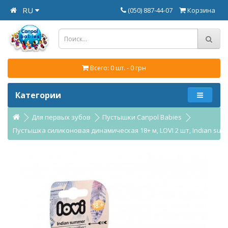
RU
(050) 887-44-07
Корзина
Всего: 0 шт. - 0 грн
Категории
Для первых зубов
Пустышки Canpol Babies
Пустышка силиконовая динамическая 18+ м, LOVI 2 шт, Indian summ