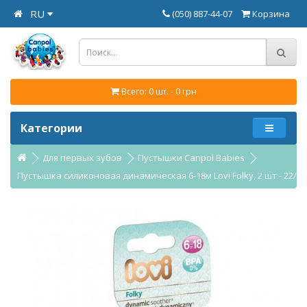
RU
(050) 887-44-07
Корзина
Всего: 0 шт. - 0 грн
Категории
Для первых зубов
Пустышки Canpol Babies
Пустышка силиконовая динамическая 6-18м Lovi Folky, 2 шт - 22/8