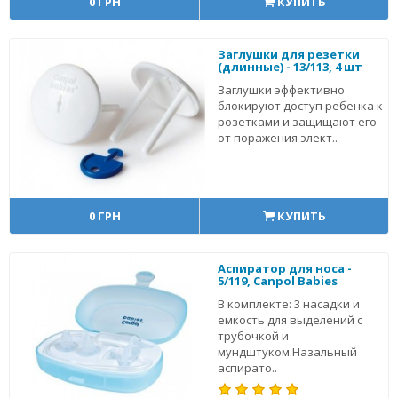
0 ГРН
КУПИТЬ
Заглушки для резетки
(длинные) - 13/113, 4 шт
Заглушки эффективно
блокируют доступ ребенка к
розетками и защищают его
от поражения элект..
0 ГРН
КУПИТЬ
Аспиратор для носа -
5/119, Canpol Babies
В комплекте: 3 насадки и
емкость для выделений с
трубочкой и
мундштуком.Назальный
аспирато..