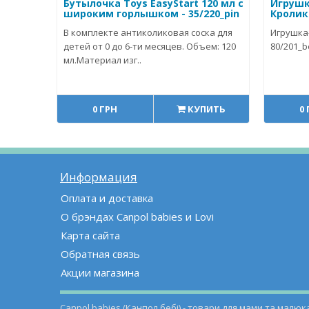
Бутылочка Toys EasyStart 120 мл с
Игрушк
широким горлышком - 35/220_pin
Кролик 
В комплекте антиколиковая соска для
Игрушка
детей от 0 до 6-ти месяцев. Объем: 120
80/201_be
мл.Материал изг..
0 ГРН
КУПИТЬ
0
Информация
Оплата и доставка
О брэндах Canpol babies и Lovi
Карта сайта
Обратная связь
Акции магазина
Canpol babies (Канпол бебі) - товари для мами та малюка