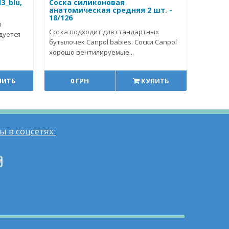
3_blu,
Соска силиконовая
анатомическая средняя 2 шт. -
18/126
я
Соска подходит для стандартных
дуется
бутылочек Canpol babies. Соски Canpol
хорошо вентилируемые...
ПИТЬ
0 ГРН
КУПИТЬ
ы в соцсетях: