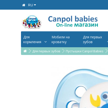
RU
Для
Мобили на
Для первых
кормления
кроватку
зубов
Для первых зубов
Пустышки Canpol Babies