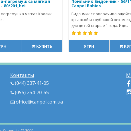
а-погремушка мягкая
Поильник Бидончик - 56/11
- 80/201_bei
Canpol Babies
-погремушка мягкая Кролик -
Бидончик с поворачивающейс
i..
крышкой и трубочкой рекомен
для детей старше 1 года. Иде..
 ГРН
КУПИТЬ
0 ГРН
КУ
Контакты
М
(044) 337-41-05
(095) 254-70-55
office@canpol.com.ua
. Copyright © 2009