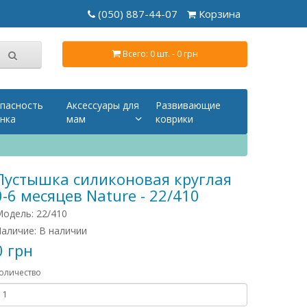
(050) 887-44-07
Корзина
Всего: 0 шт. - 0 грн
пасность
Аксессуары для
Развивающие
нка
мам
коврики
Пустышка силиконовая круглая
0-6 месяцев Nature - 22/410
одель: 22/410
аличие: В наличии
0 грн
оличество