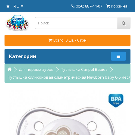
RU
(050) 887-44-07
Корзина
Всего: 0 шт. - 0 грн
Категории
Для первых зубов
Пустышки Canpol Babies
Пустышка силиконовая симметрическая Newborn baby 0-6 месяцев