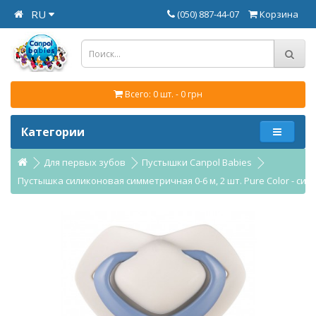
RU
(050) 887-44-07
Корзина
Всего: 0 шт. - 0 грн
Категории
Для первых зубов
Пустышки Canpol Babies
Пустышка силиконовая симметричная 0-6 м, 2 шт. Pure Color - синя