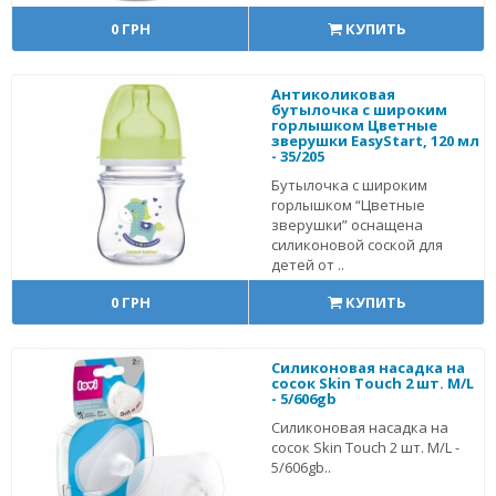
0 ГРН
КУПИТЬ
Антиколиковая
бутылочка с широким
горлышком Цветные
зверушки EasyStart, 120 мл
- 35/205
Бутылочка с широким
горлышком “Цветные
зверушки” оснащена
силиконовой соской для
детей от ..
0 ГРН
КУПИТЬ
Силиконовая насадка на
сосок Skin Touch 2 шт. М/L
- 5/606gb
Силиконовая насадка на
сосок Skin Touch 2 шт. М/L -
5/606gb..