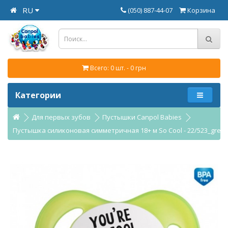
RU
(050) 887-44-07
Корзина
Всего: 0 шт. - 0 грн
Категории
Для первых зубов
Пустышки Canpol Babies
Пустышка силиконовая симметричная 18+ м So Cool - 22/523_gre