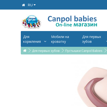
RU
Для
Мобили на
Для первых
кормления
кроватку
зубов
Для первых зубов
Пустышки Canpol Babies