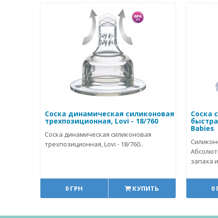
Соска динамическая силиконовая
Соска 
трехпозиционная, Lovi - 18/760
быстрая
Babies
Соска динамическая силиконовая
Силикон
трехпозиционная, Lovi - 18/760..
Абсолют
запаха и
0 ГРН
КУПИТЬ
0