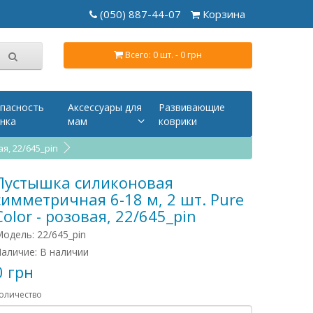
(050) 887-44-07
Корзина
Всего: 0 шт. - 0 грн
пасность
Аксессуары для
Развивающие
нка
мам
коврики
я, 22/645_pin
Пустышка силиконовая
симметричная 6-18 м, 2 шт. Pure
Color - розовая, 22/645_pin
одель: 22/645_pin
аличие: В наличии
0 грн
оличество