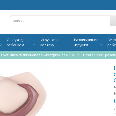
Для ухода за
Игрушки на
Развивающие
Безо
ребенком
коляску
игрушки
ребе
Пустышка силиконовая симметричная 6-18 м, 2 шт. Pure Color - розова
М
Н
К