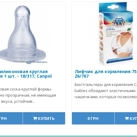
силиконовая круглая
Лифчик для кормления 75
 1 шт. - 18/317, Canpol
26/767
Бюстгальтеры для кормления C
овая соска круглой формы.
babies обладают эластичными
но прозрачная, не имеющая
чашечками, которые позволяют
 вкуса, устойчив..
 ГРН
КУПИТЬ
0 ГРН
КУ