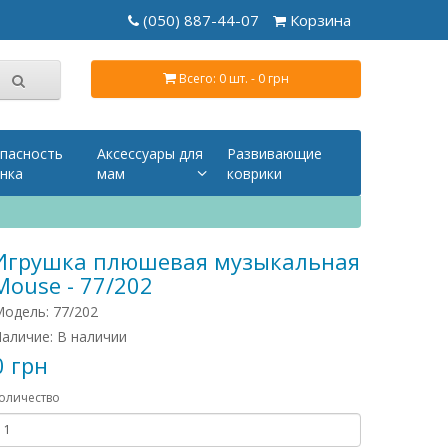
(050) 887-44-07
Корзина
Всего: 0 шт. - 0 грн
пасность
Аксессуары для
Развивающие
нка
мам
коврики
Игрушка плюшевая музыкальная
Mouse - 77/202
одель: 77/202
аличие: В наличии
0 грн
оличество