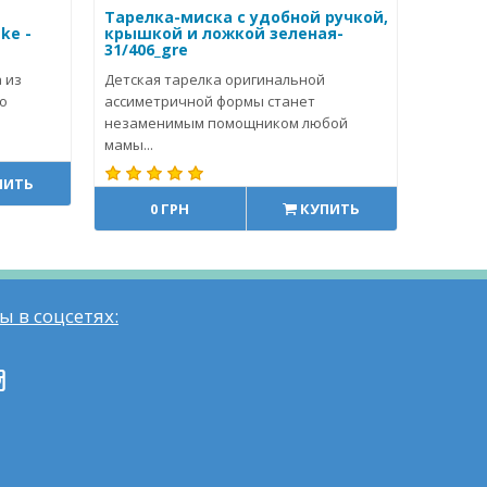
Тарелка-миска с удобной ручкой,
ke -
крышкой и ложкой зеленая-
31/406_gre
 из
Детская тарелка оригинальной
о
ассиметричной формы станет
незаменимым помощником любой
мамы...
ПИТЬ
0 ГРН
КУПИТЬ
ы в соцсетях: