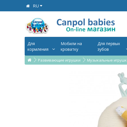
RU
Для
Мобили на
Для первых
кормления
кроватку
зубов
Развивающие игрушки
Музыкальные игрушк