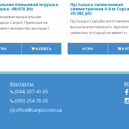
льная плюшевая игрушка
Пустышка силиконовая
шка- 68/070_blu
симметричная 0-6 м Cupca
23/282_pin
люшевая музыкальная
Пустышка Cupcake изготовлена
шка» Canpol. Приятная на
высококачественного, прочног
Имеет множество интеракт..
силикона, который не имеет н..
 ГРН
КУПИТЬ
0 ГРН
КУ
Контакты
М
(044) 337-41-05
(095) 254-70-55
office@canpol.com.ua