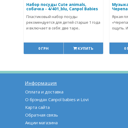
Набор посуды Cute animals,
Музыка
собачка - 4/401_blu, Canpol Babies
Черепа
Пластиковый набор посуды
Яркая п
рекомендуется для детей старше 1 года
«Черепа
и включает в себя: две таре..
ощупь. 
0 ГРН
КУПИТЬ
0
Информация
Оплата и доставка
О брэндах Canpol babies и Lovi
Карта сайта
Обратная связь
Акции магазина