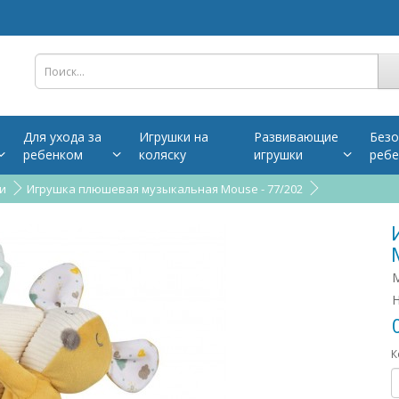
Для ухода за
Игрушки на
Развивающие
Безо
ребенком
коляску
игрушки
ребе
и
Игрушка плюшевая музыкальная Mouse - 77/202
М
Н
К