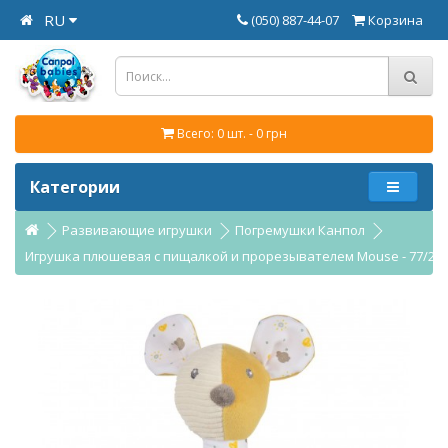
RU
(050) 887-44-07
Корзина
Всего: 0 шт. - 0 грн
Категории
Развивающие игрушки
Погремушки Канпол
Игрушка плюшевая с пищалкой и прорезывателем Mouse - 77/20