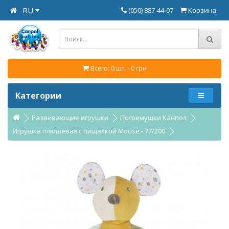
RU
(050) 887-44-07
Корзина
Всего: 0 шт. - 0 грн
Категории
Развивающие игрушки
Погремушки Канпол
Игрушка плюшевая с пищалкой Mouse - 77/200