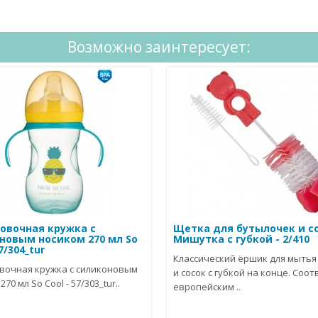
Возможно заинтересует:
овочная кружка с
Щетка для бутылочек и с
новым носиком 270 мл So
Мишутка с губкой - 2/410
7/304_tur
Классический ёршик для мытья
вочная кружка с силиконовым
и сосок с губкой на конце. Соо
70 мл So Cool - 57/303_tur..
европейским ..