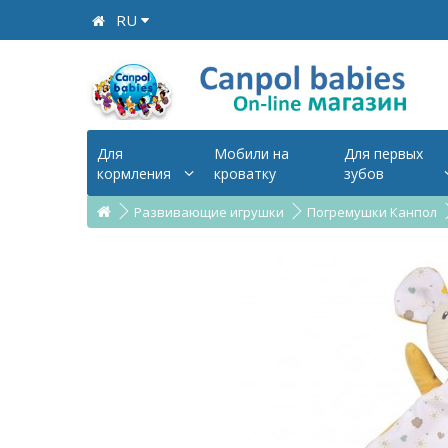
RU
Для
Мобили на
Для первых
кормления
кроватку
зубов
Развивающие игрушки
Погремушки Канпол