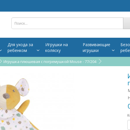
Для ухода за
Игрушки на
Развивающие
Безо
ребенком
коляску
игрушки
ребе
Игрушка плюшевая с погремушкой Mouse - 77/204
М
Н
К