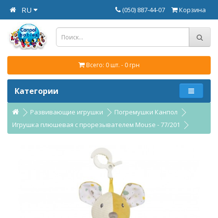
RU
(050) 887-44-07
Корзина
Всего: 0 шт. - 0 грн
Категории
Развивающие игрушки
Погремушки Канпол
Игрушка плюшевая с прорезывателем Mouse - 77/201