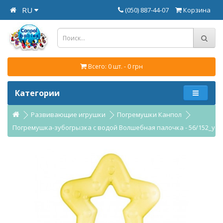
RU
(050) 887-44-07
Корзина
Всего: 0 шт. - 0 грн
Категории
Развивающие игрушки
Погремушки Канпол
Погремушка-зубогрызка с водой Волшебная палочка - 56/152_yel