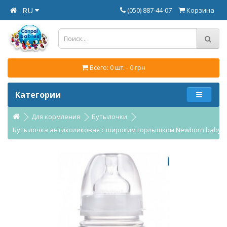
RU
(050) 887-44-07
Корзина
Всего: 0 шт. - 0 грн
Категории
Для кормления
Бутылочки
Бутылочка антиколиковая с широким горлышком Newborn baby 240 