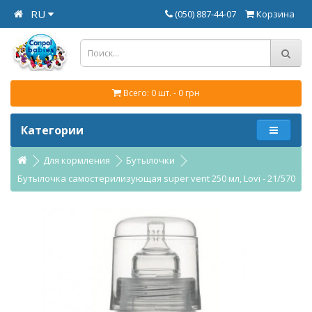
RU
(050) 887-44-07
Корзина
Всего: 0 шт. - 0 грн
Категории
Для кормления
Бутылочки
Бутылочка самостерилизующая super vent 250 мл, Lovi - 21/570