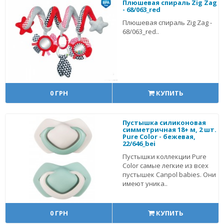
Плюшевая спираль Zig Zag
- 68/063_red
Плюшевая спираль Zig Zag -
68/063_red..
0 ГРН
КУПИТЬ
Пустышка силиконовая
симметричная 18+ м, 2 шт.
Pure Color - бежевая,
22/646_bei
Пустышки коллекции Pure
Color самые легкие из всех
пустышек Canpol babies. Они
имеют уника..
0 ГРН
КУПИТЬ