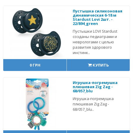
Пустышка силиконовая
динамическая 6-18 м
Stardust Lovi 2шт. -
22/894_green
Пустышки LOVI Stardust
созданы педиатрами и
неврологами с целью
развития здорового
инстинк..
0 ГРН
КУПИТЬ
Игрушка-погремушка
плюшевая Zig Zag -
68/057_blu
Игрушка-погремушка
плюшевая Zig Zag -
68/057_blu..