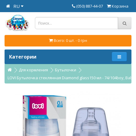
RU
(050) 887-44-07
Корзина
Всего: 0 шт. - 0 грн
Категории
Для кормления
Бутылочки
LOVI Бутылочка стеклянная Diamond glass150 мл - 74/104boy, Baby