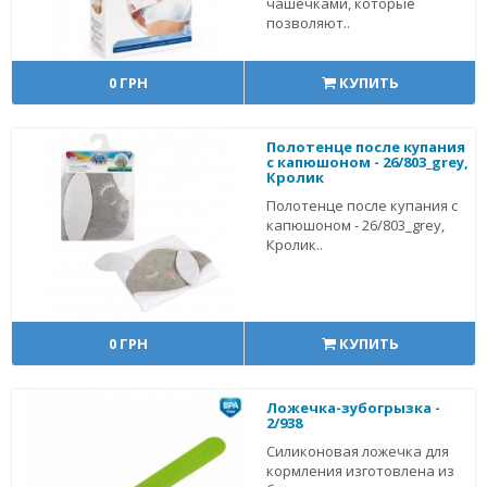
чашечками, которые
позволяют..
0 ГРН
КУПИТЬ
Полотенце после купания
с капюшоном - 26/803_grey,
Кролик
Полотенце после купания с
капюшоном - 26/803_grey,
Кролик..
0 ГРН
КУПИТЬ
Ложечка-зубогрызка -
2/938
Силиконовая ложечка для
кормления изготовлена из