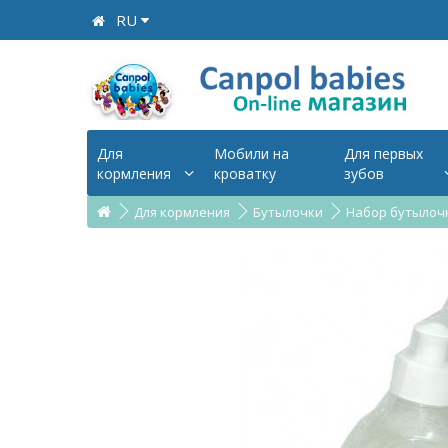
RU
Для
Мобили на
Для первых
кормления
кроватку
зубов
Для кормления
Бутылочки
Набор бутылочка