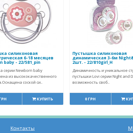
ка силиконовая
Пустышка силиконовая
рическая 6-18 месяцев
динамическая 3-6м Night&
 baby - 22/581_pin
2шт. - 22/810girl_H
а серии Newborn baby
Динамичность и уникальное с
лена из высококачественного
пустышки Lovi серии Night and 
.Оснащена соской си..
возможность своб..
 ГРН
КУПИТЬ
0 ГРН
КУ
Контакты
М