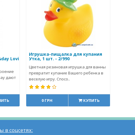
Игрушка-пищалка для купания
day Lovi
Утка, 1 шт. - 2/990
Цветная резиновая игрушка для ванны
троение
превратит купание Вашего ребенка в
Day дают
веселую игру. Спосо..
ПИТЬ
0 ГРН
КУПИТЬ
ы в соцсетях: