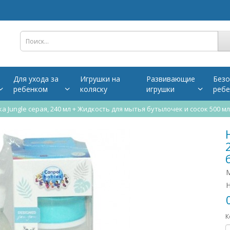
Для ухода за
Игрушки на
Развивающие
Безо
ребенком
коляску
игрушки
ребе
 Jungle серая, 240 мл + Жидкость для мытья бутылочек и сосок 500 мл
М
Н
К