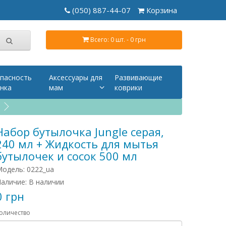
(050) 887-44-07
Корзина
Всего: 0 шт. - 0 грн
пасность
Аксессуары для
Развивающие
нка
мам
коврики
Набор бутылочка Jungle серая,
240 мл + Жидкость для мытья
бутылочек и сосок 500 мл
одель: 0222_ua
аличие: В наличии
0 грн
оличество