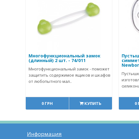
Многофункциональный замок
Пустыш
(длинный) 2 шт. - 74/011
симмет
Newborn
Многофункциональный замок - поможет
Пустышк
защитить содержимое ящиков и шкафов
изготов
от любопытного мал..
силикона
0 ГРН
КУПИТЬ
0
Информация