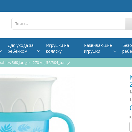
Для ухода за
Игрушки на
Развивающие
Безо
ребенком
коляску
игрушки
ребе
bies 360,Jungle - 270 мл, 56/504_tur
М
Н
К