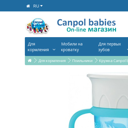
RU
Для
Мобили на
Для первых
кормления
кроватку
зубов
Для кормления
Поильники
Кружка Canpol ba