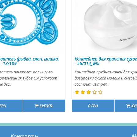
ватель (рыбка, слон, мишка,
Контейнер для хранения сухо
- 13/109
- 56/014_whi
ватель поможет малышу во
Контейнер предназначен для хра
орезывания зубов.Он успокоит
дозировки сухого молока и смесей
 дес..
состоит из трех ..
 ГРН
КУПИТЬ
0 ГРН
КУ
Контакты
М