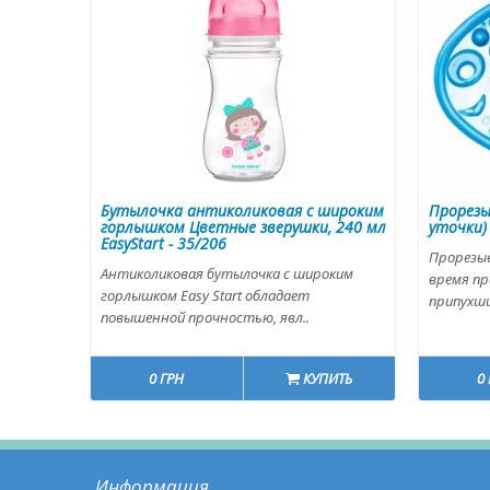
Бутылочка антиколиковая с широким
Прорезы
горлышком Цветные зверушки, 240 мл
уточки) 
EasyStart - 35/206
Прорезы
Антиколиковая бутылочка с широким
время пр
горлышком Easy Start обладает
припухшие
повышенной прочностью, явл..
0 ГРН
КУПИТЬ
0
Информация