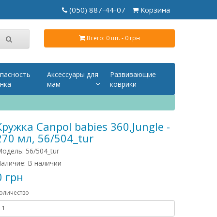
(050) 887-44-07
Корзина
Всего: 0 шт. - 0 грн
пасность
Аксессуары для
Развивающие
нка
мам
коврики
Кружка Canpol babies 360,Jungle -
270 мл, 56/504_tur
одель: 56/504_tur
аличие: В наличии
0 грн
оличество