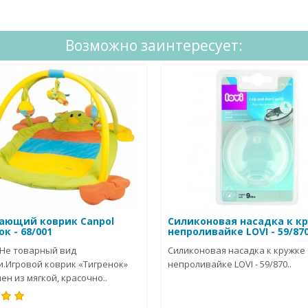
Возможно заинтересует:
ающий коврик Canpol
Силиконовая насадка к к
к - 68/001
непроливайке LOVI - 59/87
 Не товарный вид
Силиконовая насадка к кружке
и.Игровой коврик «Тигренок»
непроливайке LOVI - 59/870..
ен из мягкой, красочно..