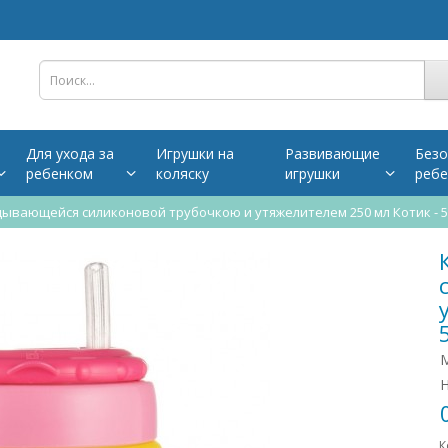
Для ухода за
Игрушки на
Развивающие
Безо
ребенком
коляску
игрушки
ребе
дывающейся силиконовой трубочкою и утяжелителем 250 мл Котик - 5
М
Н
К