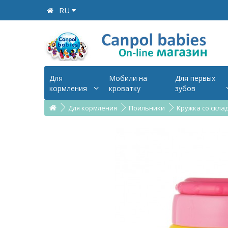
RU
Для
Мобили на
Для первых
кормления
кроватку
зубов
Для кормления
Поильники
Кружка со скла