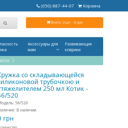
(050) 887-44-07
Корзина
Всего: 0 шт. - 0 грн
пасность
Аксессуары для
Развивающие
нка
мам
коврики
6/520
Кружка со складывающейся
силиконовой трубочкою и
утяжелителем 250 мл Котик -
56/520
одель: 56/520
аличие: В наличии
0 грн
оличество