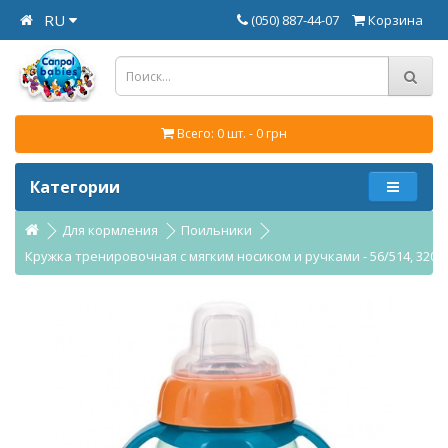
RU
(050) 887-44-07
Корзина
Всего: 0 шт. - 0 грн
Категории
Для кормления
Поильники
Кружка тренировочная с мягким носиком и ручками - 56/514, 320 