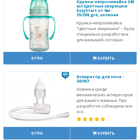
Кружка-непроливайка 240
мл Цветные зверюшки
EasyStart от 6м -
35/208_gre, зеленая
Кружка-непроливайка
“Цветные зверюшки” – была
специально разработана
для малышей, которые ..
0 ГРН
КУПИТЬ
Аспиратор для носа -
56/007
Новинка среди
механических аспираторов
для вашего малыша. При
разработке соблюдены все
осо..
0 ГРН
КУПИТЬ