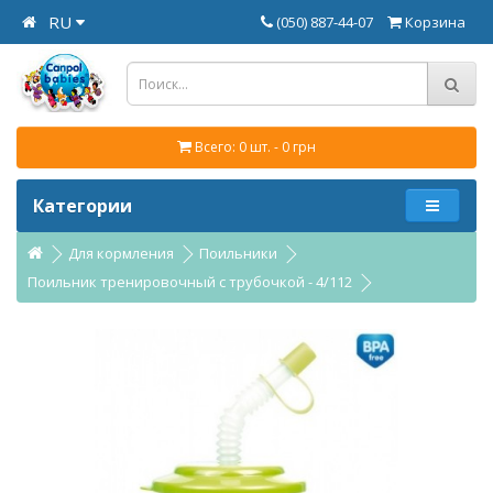
RU
(050) 887-44-07
Корзина
Всего: 0 шт. - 0 грн
Категории
Для кормления
Поильники
Поильник тренировочный с трубочкой - 4/112