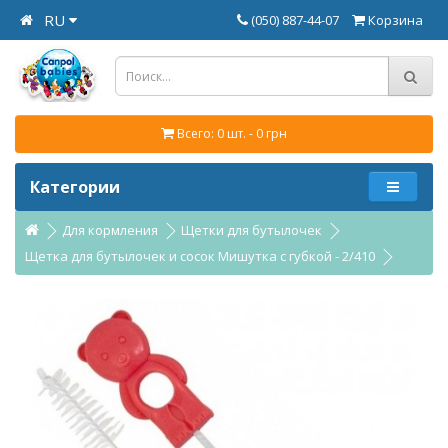
RU
(050) 887-44-07
Корзина
Всего: 0 шт. - 0 грн
Категории
Для кормления
Щетки для бутылочек
Щетка для бутылочек и сосок Мишутка с губкой - 2/410