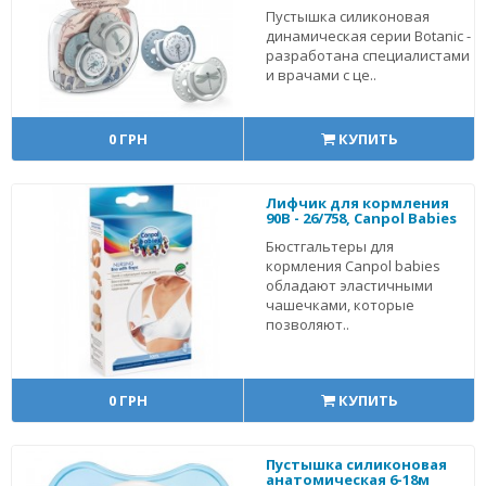
Пустышка силиконовая
динамическая серии Botanic -
разработана специалистами
и врачами с це..
0 ГРН
КУПИТЬ
Лифчик для кормления
90B - 26/758, Canpol Babies
Бюстгальтеры для
кормления Canpol babies
обладают эластичными
чашечками, которые
позволяют..
0 ГРН
КУПИТЬ
Пустышка силиконовая
анатомическая 6-18м