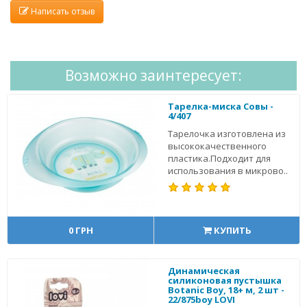
Написать отзыв
Возможно заинтересует:
Тарелка-миска Совы -
4/407
Тарелочка изготовлена из
высококачественного
пластика.Подходит для
использования в микрово..
0 ГРН
КУПИТЬ
Динамическая
силиконовая пустышка
Botanic Вoy, 18+ м, 2 шт -
22/875boy LOVI