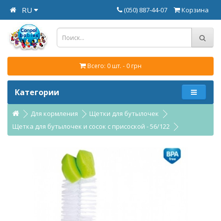
RU
(050) 887-44-07
Корзина
Всего: 0 шт. - 0 грн
Категории
Для кормления
Щетки для бутылочек
Щетка для бутылочек и сосок с присоской - 56/122