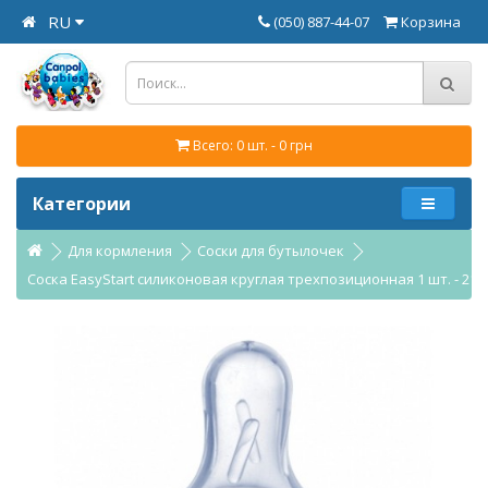
RU
(050) 887-44-07
Корзина
Всего: 0 шт. - 0 грн
Категории
Для кормления
Соски для бутылочек
Соска EasyStart силиконовая круглая трехпозиционная 1 шт. - 21/