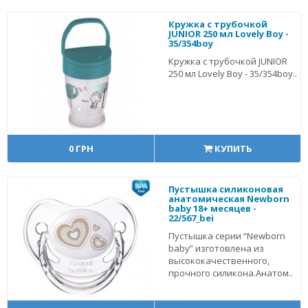
Кружка с трубочкой
JUNIOR 250 мл Lovely Boy -
35/354boy
Кружка с трубочкой JUNIOR
250 мл Lovely Boy - 35/354boy..
0 ГРН
КУПИТЬ
Пустышка силиконовая
анатомическая Newborn
baby 18+ месяцев -
22/567_bei
Пустышка серии “Newborn
baby” изготовлена из
высококачественного,
прочного силикона.Анатом..