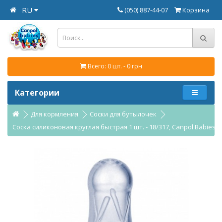
RU
(050) 887-44-07
Корзина
Всего: 0 шт. - 0 грн
Категории
Для кормления
Соски для бутылочек
Соска силиконовая круглая быстрая 1 шт. - 18/317, Canpol Babies