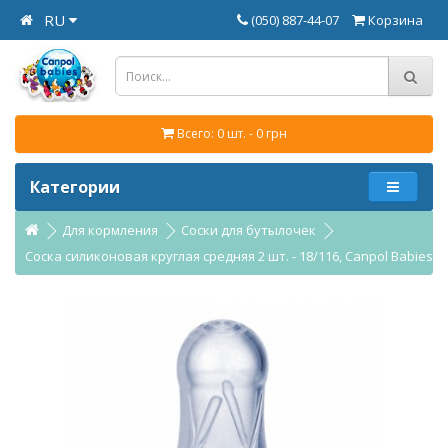
RU
(050) 887-44-07
Корзина
Всего: 0 шт. - 0 грн
Категории
Для кормления
Соски для бутылочек
Соска силиконовая круглая средняя 2 шт. - 18/116, Canpol Babies