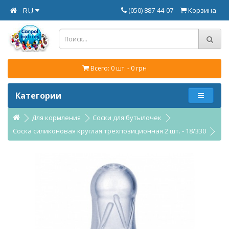
RU
(050) 887-44-07
Корзина
Всего: 0 шт. - 0 грн
Категории
Для кормления
Соски для бутылочек
Соска силиконовая круглая трехпозиционная 2 шт. - 18/330