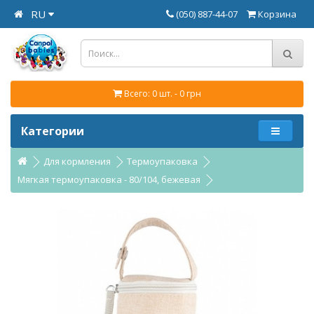
RU
(050) 887-44-07
Корзина
Всего: 0 шт. - 0 грн
Категории
Для кормления
Термоупаковка
Мягкая термоупаковка - 80/104, бежевая