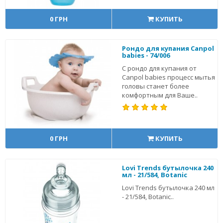
0 ГРН
КУПИТЬ
Рондо для купания Canpol
babies - 74/006
С рондо для купания от
Canpol babies процесс мытья
головы станет более
комфортным для Ваше..
0 ГРН
КУПИТЬ
Lovi Trends бутылочка 240
мл - 21/584, Botanic
Lovi Trends бутылочка 240 мл
- 21/584, Botanic..