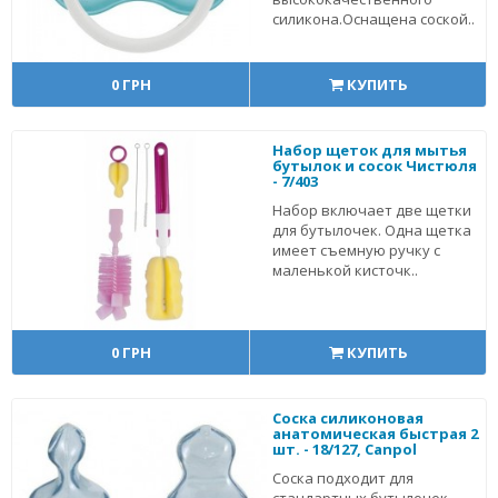
силикона.Оснащена соской..
0 ГРН
КУПИТЬ
Набор щеток для мытья
бутылок и сосок Чистюля
- 7/403
Набор включает две щетки
для бутылочек. Одна щетка
имеет съемную ручку с
маленькой кисточк..
0 ГРН
КУПИТЬ
Соска силиконовая
анатомическая быстрая 2
шт. - 18/127, Canpol
Соска подходит для
стандартных бутылочек