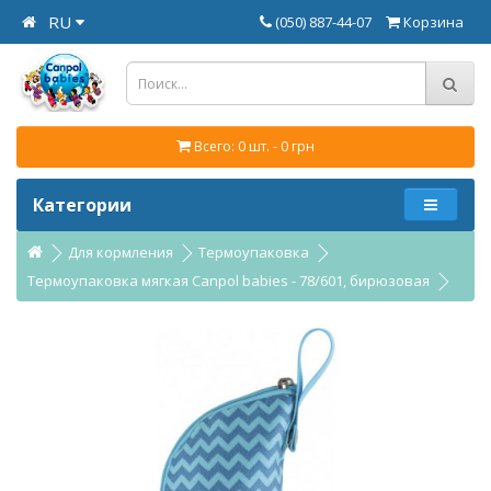
RU
(050) 887-44-07
Корзина
Всего: 0 шт. - 0 грн
Категории
Для кормления
Термоупаковка
Термоупаковка мягкая Canpol babies - 78/601, бирюзовая