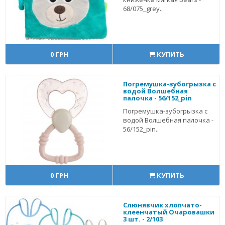
68/075_grey..
0 ГРН
КУПИТЬ
Погремушка-зубогрызка с
водой Волшебная
палочка - 56/152_pin
Погремушка-зубогрызка с
водой Волшебная палочка -
56/152_pin..
0 ГРН
КУПИТЬ
Слюнявчик хлопчато-
клеенчатый Очаровашки
3 шт. - 2/103