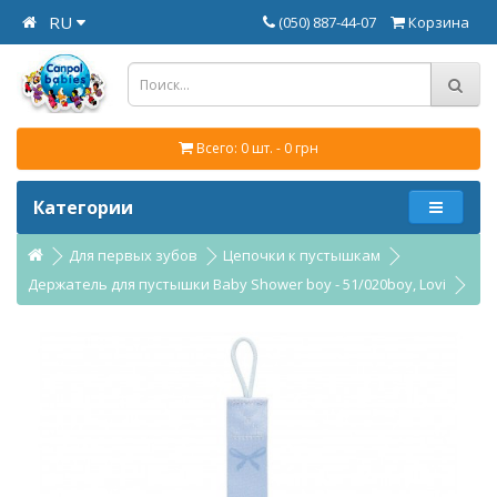
RU
(050) 887-44-07
Корзина
Всего: 0 шт. - 0 грн
Категории
Для первых зубов
Цепочки к пустышкам
Держатель для пустышки Baby Shower boy - 51/020boy, Lovi