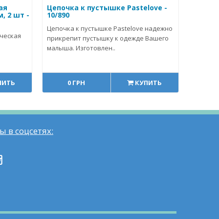
ая
Цепочка к пустышке Pastelove -
м, 2 шт -
10/890
Цепочка к пустышке Pastelove надежно
ческая
прикрепит пустышку к одежде Вашего
малыша. Изготовлен..
ПИТЬ
0 ГРН
КУПИТЬ
ы в соцсетях: