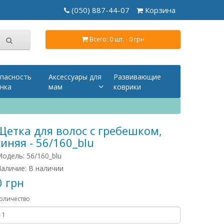
(050) 887-44-07
Корзина
Всего: 0 шт. - 0 грн
пасность
Аксессуары для
Развивающие
нка
мам
коврики
Щетка для волос с гребешком,
синяя - 56/160_blu
одель: 56/160_blu
аличие: В наличии
0 грн
оличество