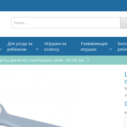
Для ухода за
Игрушки на
Развивающие
Безо
ребенком
коляску
игрушки
ребе
етка для волос с гребешком, синяя - 56/160_blu
М
Н
К