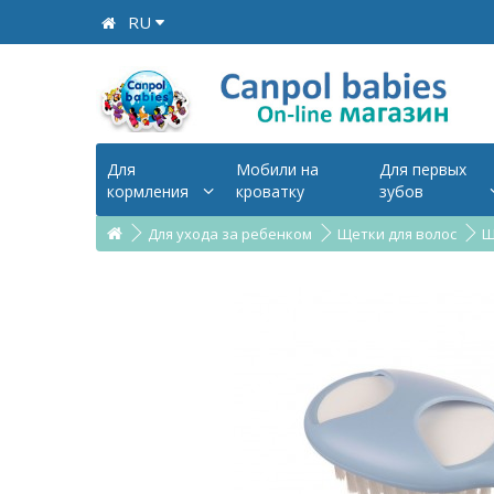
RU
Для
Мобили на
Для первых
кормления
кроватку
зубов
Для ухода за ребенком
Щетки для волос
Щ