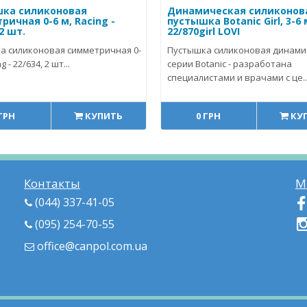
ка силиконовая
Динамическая силиконов
ичная 0-6 м, Racing -
пустышка Botanic Girl, 3-6 
 2 шт.
22/870girl LOVI
а силиконовая симметричная 0-
Пустышка силиконовая динами
g - 22/634, 2 шт...
серии Botanic - разработана
специалистами и врачами с це..
 ГРН
КУПИТЬ
0 ГРН
КУ
Контакты
М
(044) 337-41-05
(095) 254-70-55
office@canpol.com.ua