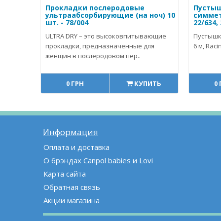
Прокладки послеродовые
Пустыш
ультраабсорбирующие (на ноч) 10
симметр
шт. - 78/004
22/634,
ULTRA DRY – это высоковпитывающие
Пустышк
прокладки, предназначенные для
6 м, Racin
женщин в послеродовом пер..
0 ГРН
КУПИТЬ
0
Информация
Оплата и доставка
О брэндах Canpol babies и Lovi
Карта сайта
Обратная связь
Акции магазина