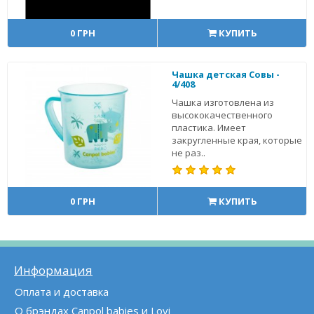
0 ГРН
КУПИТЬ
Чашка детская Совы -
4/408
Чашка изготовлена из
высококачественного
пластика. Имеет
закругленные края, которые
не раз..
0 ГРН
КУПИТЬ
Информация
Оплата и доставка
О брэндах Canpol babies и Lovi