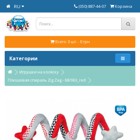
RU
(050) 887-44-07
Корзина
Всего: 0 шт. - 0 грн
Категории
Игрушки на коляску
Плюшевая спираль Zig Zag - 68/063_red