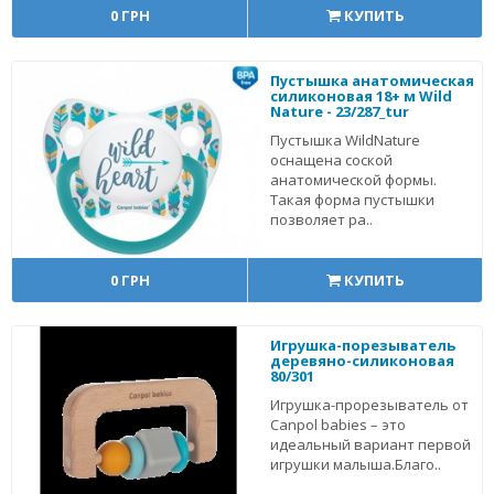
0 ГРН
КУПИТЬ
Пустышка анатомическая
силиконовая 18+ м Wild
Nature - 23/287_tur
Пустышка WildNature
оснащена соской
анатомической формы.
Такая форма пустышки
позволяет ра..
0 ГРН
КУПИТЬ
Игрушка-порезыватель
деревяно-силиконовая
80/301
Игрушка-прорезыватель от
Canpol babies – это
идеальный вариант первой
игрушки малыша.Благо..