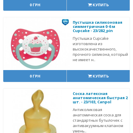
0 ГРН
КУПИТЬ
Пустышка силиконовая
симметричная 0-6 м
Cupcake - 23/282_pin
Пустышка Cupcake
изготовлена из
высококачественного,
прочного силикона, который
не имеет н..
0 ГРН
КУПИТЬ
Соска латексная
анатомическая быстрая 2
шт. - 23/103, Canpol
Антиколиковая
анатомическая соска для
стандартных бутылочек с
антивакуумным клапаном
умень..