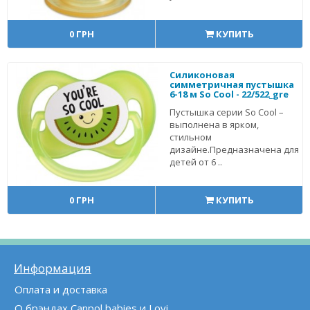
0 ГРН
КУПИТЬ
Силиконовая
симметричная пустышка
6-18 м So Cool - 22/522_gre
Пустышка серии So Cool –
выполнена в ярком,
стильном
дизайне.Предназначена для
детей от 6 ..
0 ГРН
КУПИТЬ
Информация
Оплата и доставка
О брэндах Canpol babies и Lovi