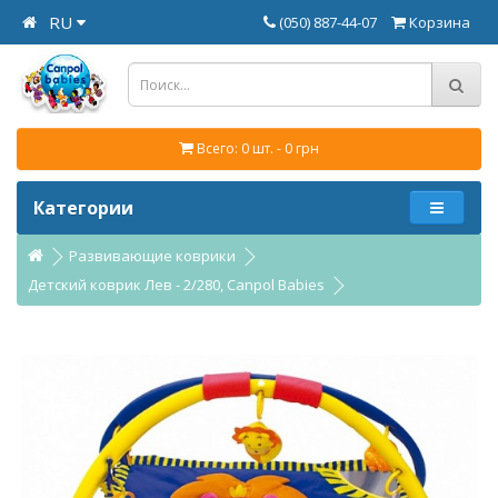
RU
(050) 887-44-07
Корзина
Всего: 0 шт. - 0 грн
Категории
Развивающие коврики
Детский коврик Лев - 2/280, Canpol Babies