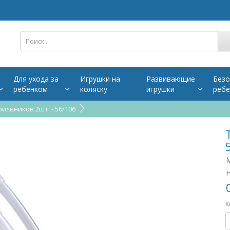
Для ухода за
Игрушки на
Развивающие
Безо
ребенком
коляску
игрушки
ребе
ильников 2шт. - 56/106
М
Н
К