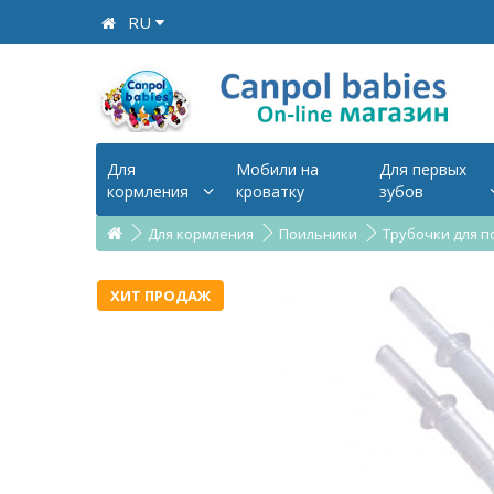
RU
Для
Мобили на
Для первых
кормления
кроватку
зубов
Для кормления
Поильники
Трубочки для по
ХИТ ПРОДАЖ