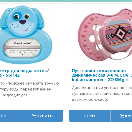
етр для воды котик/
Пустышка силиконовая
 - 56/142
динамическая 3-6 м, LOVI 
Indian summer - 22/856girl
тр - поможет измерять точную
Динамичность и уникальное с
туру воды перед купанием
пустышки Lovi серии Indian su
 Подходит для ..
возможность своб..
 ГРН
КУПИТЬ
0 ГРН
КУ