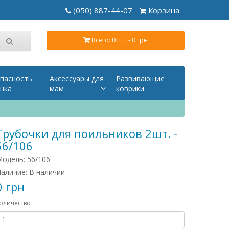
(050) 887-44-07
Корзина
Всего: 0 шт. - 0 грн
пасность
Аксессуары для
Развивающие
нка
мам
коврики
Трубочки для поильников 2шт. -
56/106
одель: 56/106
аличие: В наличии
0 грн
оличество