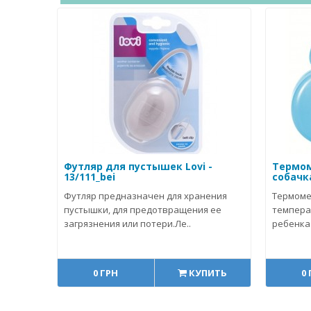
Футляр для пустышек Lovi -
Термом
13/111_bei
собачка
Футляр предназначен для хранения
Термоме
пустышки, для предотвращения ее
темпера
загрязнения или потери.Ле..
ребенка.
0 ГРН
КУПИТЬ
0