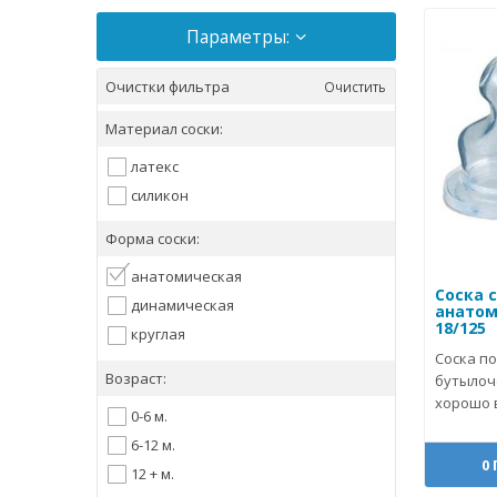
Параметры:
Очистки фильтра
Очистить
Материал соски:
латекс
силикон
Форма соски:
анатомическая
Соска 
динамическая
анатом
18/125
круглая
Соска п
Возраст:
бутылоче
хорошо 
0-6 м.
6-12 м.
0
12 + м.