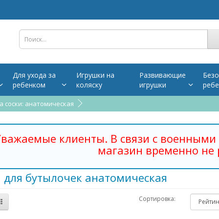
Для ухода за
Игрушки на
Развивающие
Безо
ребенком
коляску
игрушки
ребе
 соски: анатомическая
важаемые клиенты. В связи с военными 
магазин временно не 
и для бутылочек анатомическая
Сортировка: