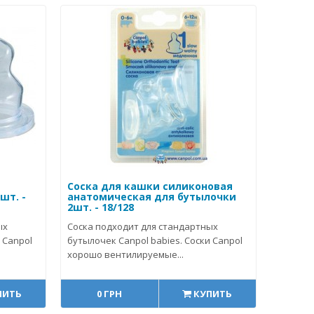
Соска для кашки силиконовая
шт. -
анатомическая для бутылочки
2шт. - 18/128
ых
Соска подходит для стандартных
 Canpol
бутылочек Canpol babies. Соски Canpol
хорошо вентилируемые...
ПИТЬ
0 ГРН
КУПИТЬ