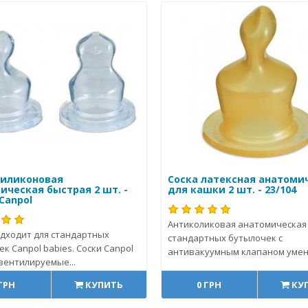
силиконовая
Соска латексная анатоми
ическая быстрая 2 шт. -
для кашки 2 шт. - 23/104
 Canpol
Антиколиковая анатомическая 
одходит для стандартных
стандартных бутылочек с
к Canpol babies. Соски Canpol
антивакуумным клапаном умен
вентилируемые...
 ГРН
КУПИТЬ
0 ГРН
КУ