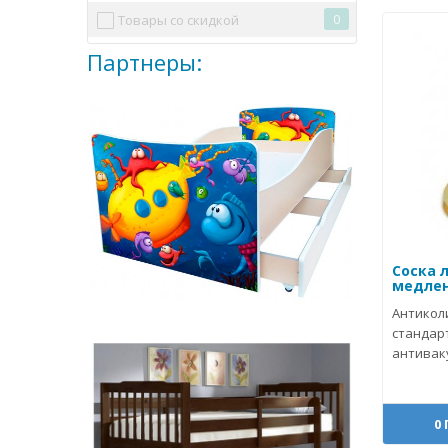
0
Товары со скидкой
Партнеры:
Соска 
медленн
Антикол
стандар
антивак
0