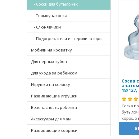
- Соски для бутылочек
- Термоупаковка
- Слюнявчики
- Подогреватели и стерилизаторы
Мобили на кроватку
Для первых зубов
Для ухода за ребенком
Соска 
Игрушки на коляску
анатом
18/127,
Развивающие игрушки
Соска п
Безопасность ребенка
бутылоче
хорошо 
Аксессуары для мам
0
Развивающие коврики