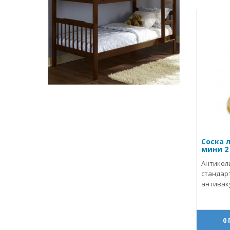
Соска 
мини 2 
Антикол
стандар
антивак
0