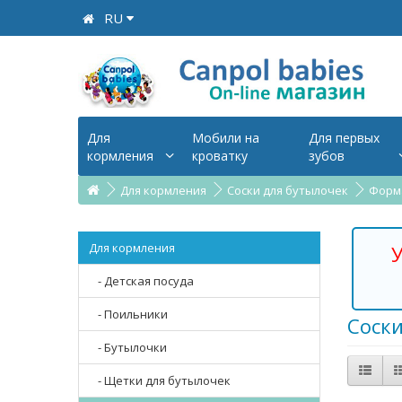
RU
Для
Мобили на
Для первых
кормления
кроватку
зубов
Для кормления
Соски для бутылочек
Форма
Для кормления
У
- Детская посуда
- Поильники
Соск
- Бутылочки
- Щетки для бутылочек