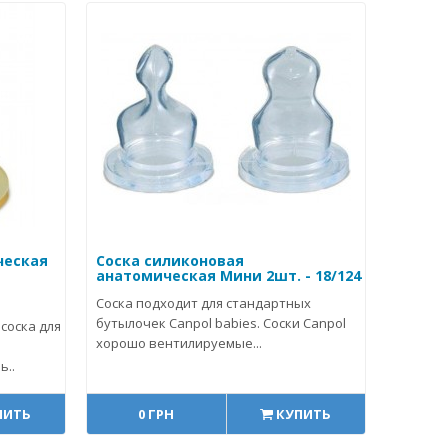
ческая
Соска силиконовая
анатомическая Мини 2шт. - 18/124
Соска подходит для стандартных
бутылочек Canpol babies. Соски Canpol
соска для
хорошо вентилируемые...
ь..
ПИТЬ
0 ГРН
КУПИТЬ