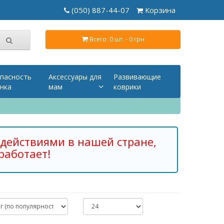
(050) 887-44-07
Корзина
Всего: 0 шт. - 0 грн
пасность
Аксессуары для
Развивающие
нка
мам
коврики
действиями в нашей стране,
работает!