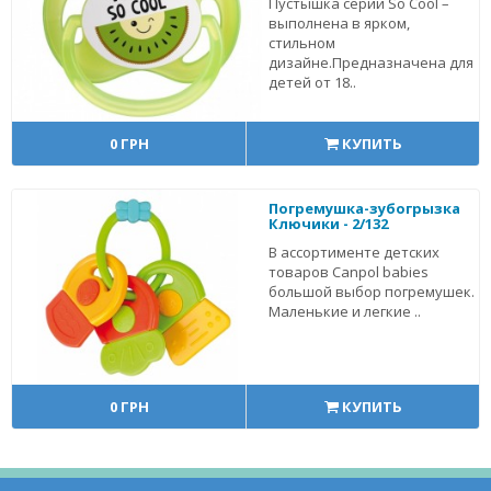
Пустышка серии So Cool –
выполнена в ярком,
стильном
дизайне.Предназначена для
детей от 18..
0 ГРН
КУПИТЬ
Погремушка-зубогрызка
Ключики - 2/132
В ассортименте детских
товаров Canpol babies
большой выбор погремушек.
Маленькие и легкие ..
0 ГРН
КУПИТЬ