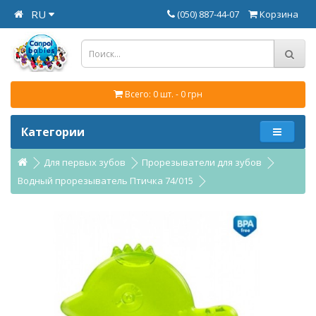
RU
(050) 887-44-07
Корзина
Всего: 0 шт. - 0 грн
Категории
Для первых зубов
Прорезыватели для зубов
Водный прорезыватель Птичка 74/015