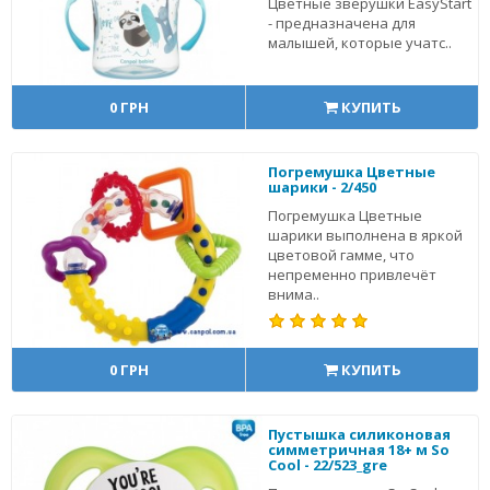
Цветные зверушки EasyStart
- предназначена для
малышей, которые учатс..
0 ГРН
КУПИТЬ
Погремушка Цветные
шарики - 2/450
Погремушка Цветные
шарики выполнена в яркой
цветовой гамме, что
непременно привлечёт
внима..
0 ГРН
КУПИТЬ
Пустышка силиконовая
симметричная 18+ м So
Cool - 22/523_gre